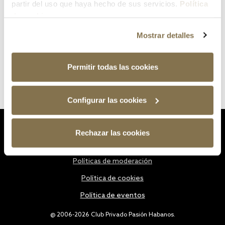
partir del uso que haya hecho de sus servicios.
Política
de cookies
Mostrar detalles
Permitir todas las cookies
Configurar las cookies
Estatutos
Rechazar las cookies
Política de privacidad
Políticas de moderación
Política de cookies
Política de eventos
@ 2006-2026 Club Privado Pasión Habanos.