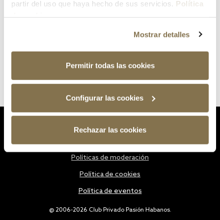
partir del uso que haya hecho de sus servicios.
Política
de cookies
Mostrar detalles
Permitir todas las cookies
Configurar las cookies
Estatutos
Rechazar las cookies
Política de privacidad
Políticas de moderación
Política de cookies
Política de eventos
@ 2006-2026 Club Privado Pasión Habanos.