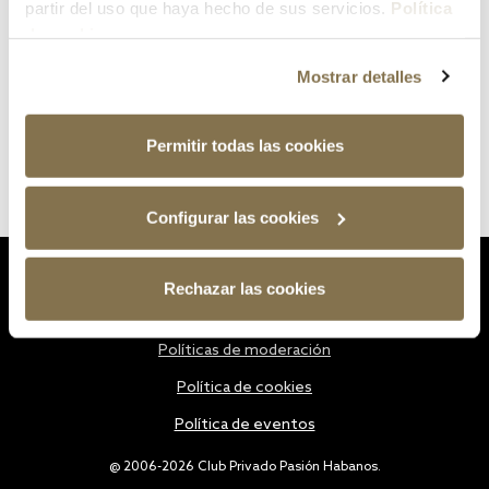
partir del uso que haya hecho de sus servicios.
Política
de cookies
Mostrar detalles
Permitir todas las cookies
Configurar las cookies
Estatutos
Rechazar las cookies
Política de privacidad
Políticas de moderación
Política de cookies
Política de eventos
@ 2006-2026 Club Privado Pasión Habanos.