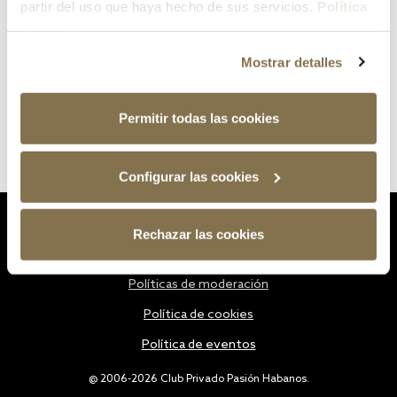
partir del uso que haya hecho de sus servicios.
Política
de cookies
Mostrar detalles
Permitir todas las cookies
Configurar las cookies
Estatutos
Rechazar las cookies
Política de privacidad
Políticas de moderación
Política de cookies
Política de eventos
@ 2006-2026 Club Privado Pasión Habanos.