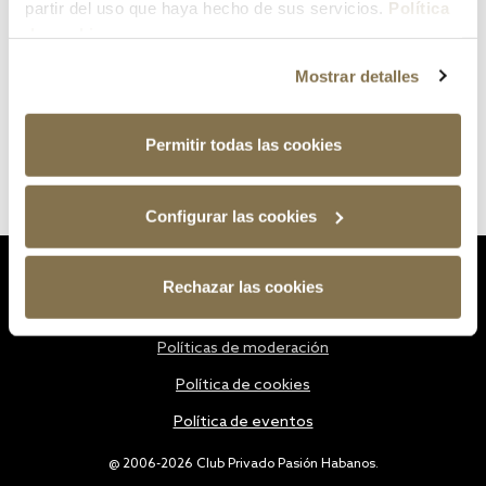
partir del uso que haya hecho de sus servicios.
Política
de cookies
Mostrar detalles
Permitir todas las cookies
Configurar las cookies
Estatutos
Rechazar las cookies
Política de privacidad
Políticas de moderación
Política de cookies
Política de eventos
@ 2006-2026 Club Privado Pasión Habanos.