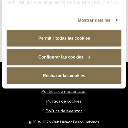
partir del uso que haya hecho de sus servicios.
Política
de cookies
Mostrar detalles
Permitir todas las cookies
Configurar las cookies
Estatutos
Rechazar las cookies
Política de privacidad
Políticas de moderación
Política de cookies
Política de eventos
@ 2006-2026 Club Privado Pasión Habanos.