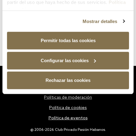
partir del uso que haya hecho de sus servicios.
Política
de cookies
Mostrar detalles
Permitir todas las cookies
Configurar las cookies
Estatutos
Rechazar las cookies
Política de privacidad
Políticas de moderación
Política de cookies
Política de eventos
@ 2006-2026 Club Privado Pasión Habanos.