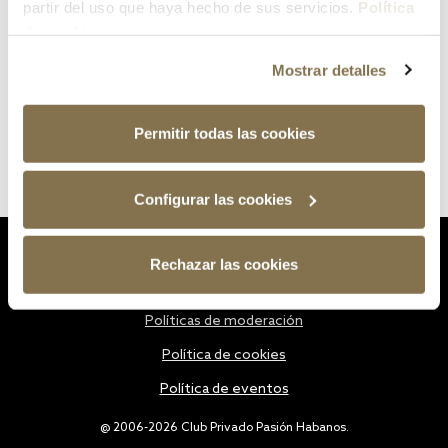
partir del uso que haya hecho de sus servicios.
Política
de cookies
Mostrar detalles
Permitir todas las cookies
Configurar las cookies
Estatutos
Rechazar las cookies
Política de privacidad
Políticas de moderación
Política de cookies
Política de eventos
@ 2006-2026 Club Privado Pasión Habanos.