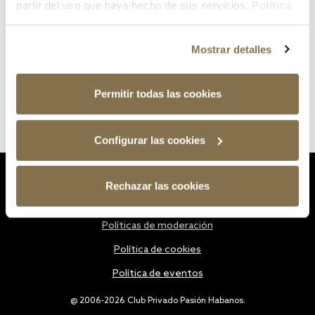
partir del uso que haya hecho de sus servicios.
Política
de cookies
Mostrar detalles
Permitir todas las cookies
Configurar las cookies
Estatutos
Rechazar las cookies
Política de privacidad
Políticas de moderación
Política de cookies
Política de eventos
@ 2006-2026 Club Privado Pasión Habanos.