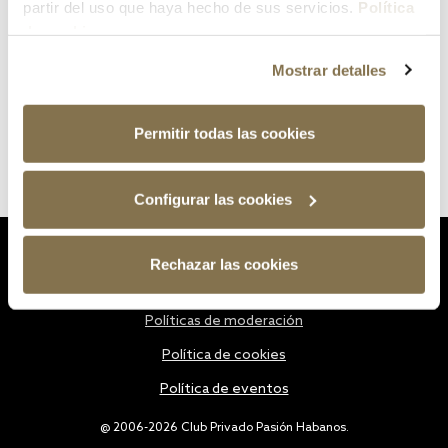
partir del uso que haya hecho de sus servicios.
Política
de cookies
Mostrar detalles
Permitir todas las cookies
Configurar las cookies
Estatutos
Rechazar las cookies
Política de privacidad
Políticas de moderación
Política de cookies
Política de eventos
@ 2006-2026 Club Privado Pasión Habanos.