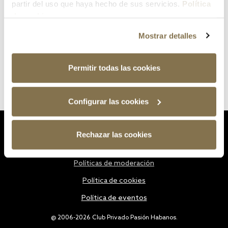
partir del uso que haya hecho de sus servicios.
Política
de cookies
Mostrar detalles
Permitir todas las cookies
Configurar las cookies
Estatutos
Rechazar las cookies
Política de privacidad
Políticas de moderación
Política de cookies
Política de eventos
@ 2006-2026 Club Privado Pasión Habanos.