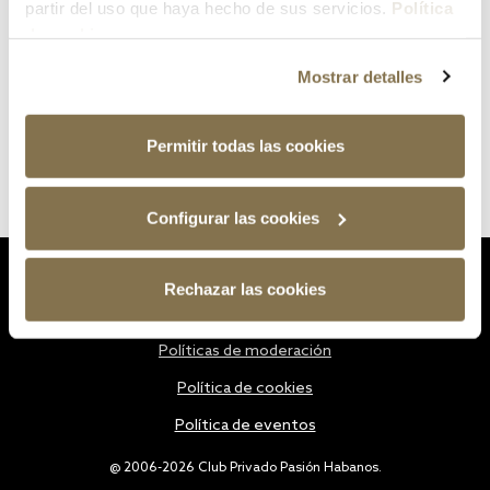
partir del uso que haya hecho de sus servicios.
Política
de cookies
Mostrar detalles
Permitir todas las cookies
Configurar las cookies
Estatutos
Rechazar las cookies
Política de privacidad
Políticas de moderación
Política de cookies
Política de eventos
@ 2006-2026 Club Privado Pasión Habanos.