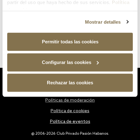
partir del uso que haya hecho de sus servicios.
Política
de cookies
Mostrar detalles
Permitir todas las cookies
Configurar las cookies
Estatutos
Rechazar las cookies
Política de privacidad
Políticas de moderación
Política de cookies
Política de eventos
@ 2006-2026 Club Privado Pasión Habanos.