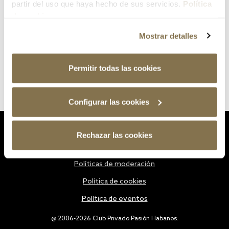
partir del uso que haya hecho de sus servicios.
Política
de cookies
Mostrar detalles
Permitir todas las cookies
Configurar las cookies
Estatutos
Rechazar las cookies
Política de privacidad
Políticas de moderación
Política de cookies
Política de eventos
@ 2006-2026 Club Privado Pasión Habanos.