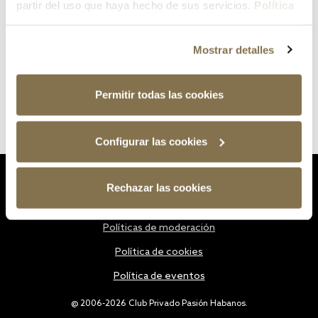
partir del uso que haya hecho de sus servicios.
Política
de cookies
Mostrar detalles
Permitir todas las cookies
Configurar las cookies
Estatutos
Rechazar las cookies
Política de privacidad
Políticas de moderación
Política de cookies
Política de eventos
@ 2006-2026 Club Privado Pasión Habanos.