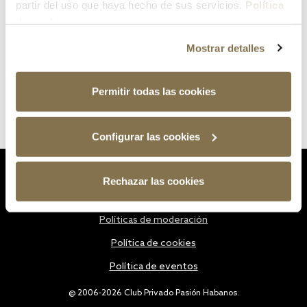
partir del uso que haya hecho de sus servicios.
Política
de cookies
Mostrar detalles
Permitir todas las cookies
Configurar las cookies
Estatutos
Rechazar las cookies
Política de privacidad
Políticas de moderación
Política de cookies
Política de eventos
@ 2006-2026 Club Privado Pasión Habanos.