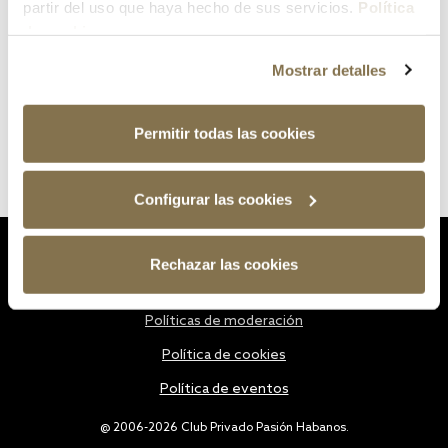
partir del uso que haya hecho de sus servicios.
Política
de cookies
Mostrar detalles
Permitir todas las cookies
Configurar las cookies
Estatutos
Rechazar las cookies
Política de privacidad
Políticas de moderación
Política de cookies
Política de eventos
@ 2006-2026 Club Privado Pasión Habanos.