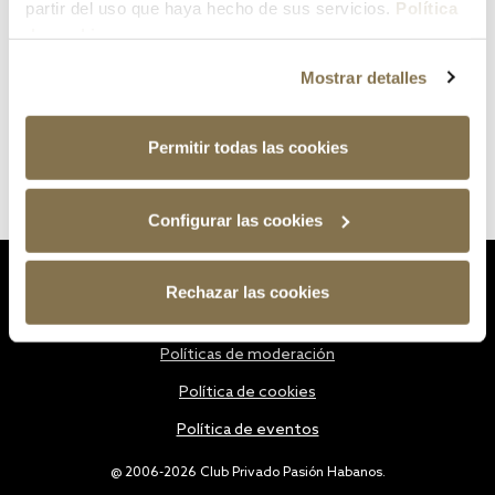
partir del uso que haya hecho de sus servicios.
Política
de cookies
Mostrar detalles
Permitir todas las cookies
Configurar las cookies
Estatutos
Rechazar las cookies
Política de privacidad
Políticas de moderación
Política de cookies
Política de eventos
@ 2006-2026 Club Privado Pasión Habanos.