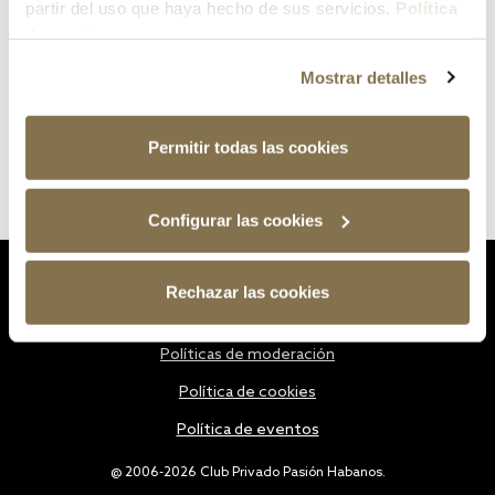
partir del uso que haya hecho de sus servicios.
Política
de cookies
Mostrar detalles
Permitir todas las cookies
Configurar las cookies
Estatutos
Rechazar las cookies
Política de privacidad
Políticas de moderación
Política de cookies
Política de eventos
@ 2006-2026 Club Privado Pasión Habanos.