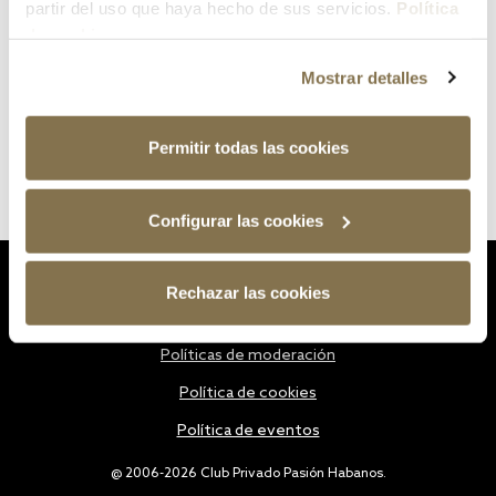
partir del uso que haya hecho de sus servicios.
Política
de cookies
Mostrar detalles
Permitir todas las cookies
Configurar las cookies
Estatutos
Rechazar las cookies
Política de privacidad
Políticas de moderación
Política de cookies
Política de eventos
@ 2006-2026 Club Privado Pasión Habanos.