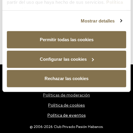
partir del uso que haya hecho de sus servicios.
Política
de cookies
Mostrar detalles
Permitir todas las cookies
Configurar las cookies
Estatutos
Rechazar las cookies
Política de privacidad
Políticas de moderación
Política de cookies
Política de eventos
@ 2006-2026 Club Privado Pasión Habanos.