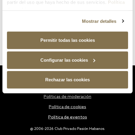
partir del uso que haya hecho de sus servicios.
Política
de cookies
Mostrar detalles
Permitir todas las cookies
Configurar las cookies
Estatutos
Rechazar las cookies
Política de privacidad
Políticas de moderación
Política de cookies
Política de eventos
@ 2006-2026 Club Privado Pasión Habanos.