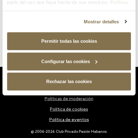
partir del uso que haya hecho de sus servicios.
Política
de cookies
Mostrar detalles
Permitir todas las cookies
Configurar las cookies
Estatutos
Rechazar las cookies
Política de privacidad
Políticas de moderación
Política de cookies
Política de eventos
@ 2006-2026 Club Privado Pasión Habanos.