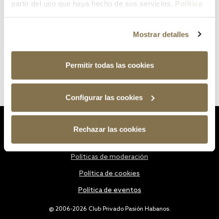
partir del uso que haya hecho de sus servicios.
Política
de cookies
Mostrar detalles
Permitir todas las cookies
Configurar las cookies
Estatutos
Rechazar las cookies
Política de privacidad
Políticas de moderación
Política de cookies
Política de eventos
@ 2006-2026 Club Privado Pasión Habanos.