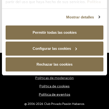
partir del uso que haya hecho de sus servicios.
Política
de cookies
Mostrar detalles
Permitir todas las cookies
Configurar las cookies
Estatutos
Rechazar las cookies
Política de privacidad
Políticas de moderación
Política de cookies
Política de eventos
@ 2006-2026 Club Privado Pasión Habanos.