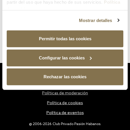
partir del uso que haya hecho de sus servicios.
Política
de cookies
Mostrar detalles
Permitir todas las cookies
Configurar las cookies
Estatutos
Rechazar las cookies
Política de privacidad
Políticas de moderación
Política de cookies
Política de eventos
@ 2006-2026 Club Privado Pasión Habanos.