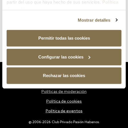
partir del uso que haya hecho de sus servicios.
Política
de cookies
Mostrar detalles
Permitir todas las cookies
Configurar las cookies
Estatutos
Rechazar las cookies
Política de privacidad
Políticas de moderación
Política de cookies
Política de eventos
@ 2006-2026 Club Privado Pasión Habanos.