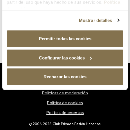
partir del uso que haya hecho de sus servicios.
Política
de cookies
Mostrar detalles
Permitir todas las cookies
Configurar las cookies
Estatutos
Rechazar las cookies
Política de privacidad
Políticas de moderación
Política de cookies
Política de eventos
@ 2006-2026 Club Privado Pasión Habanos.