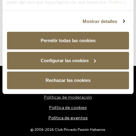
partir del uso que haya hecho de sus servicios.
Política
de cookies
Mostrar detalles
Permitir todas las cookies
Configurar las cookies
Estatutos
Rechazar las cookies
Política de privacidad
Políticas de moderación
Política de cookies
Política de eventos
@ 2006-2026 Club Privado Pasión Habanos.