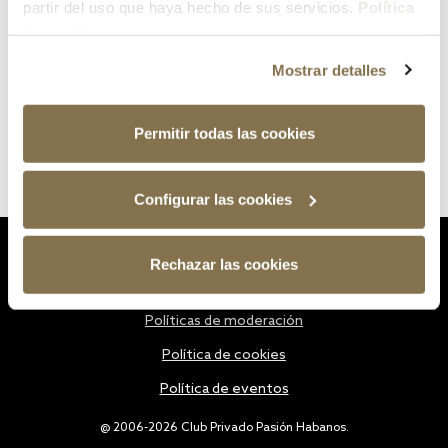
partir del uso que haya hecho de sus servicios.
Política
de cookies
Mostrar detalles
Permitir todas las cookies
Configurar las cookies
Estatutos
Rechazar las cookies
Política de privacidad
Políticas de moderación
Política de cookies
Política de eventos
@ 2006-2026 Club Privado Pasión Habanos.