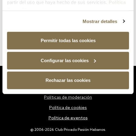
partir del uso que haya hecho de sus servicios.
Política
de cookies
Mostrar detalles
Permitir todas las cookies
Configurar las cookies
Estatutos
Rechazar las cookies
Política de privacidad
Políticas de moderación
Política de cookies
Política de eventos
@ 2006-2026 Club Privado Pasión Habanos.