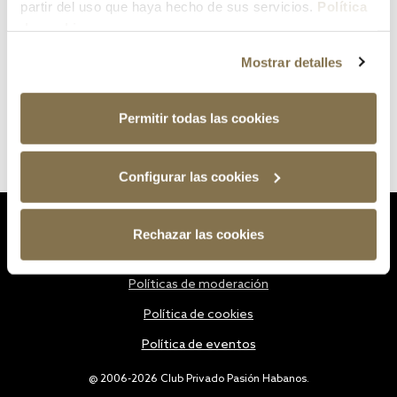
partir del uso que haya hecho de sus servicios.
Política
de cookies
Mostrar detalles
Permitir todas las cookies
Configurar las cookies
Estatutos
Rechazar las cookies
Política de privacidad
Políticas de moderación
Política de cookies
Política de eventos
@ 2006-2026 Club Privado Pasión Habanos.