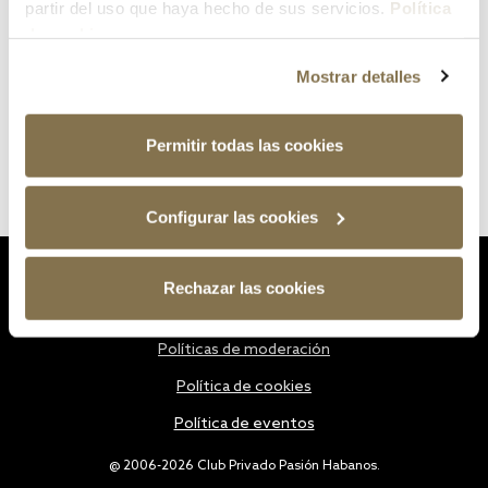
partir del uso que haya hecho de sus servicios.
Política
de cookies
Mostrar detalles
Permitir todas las cookies
Configurar las cookies
Estatutos
Rechazar las cookies
Política de privacidad
Políticas de moderación
Política de cookies
Política de eventos
@ 2006-2026 Club Privado Pasión Habanos.