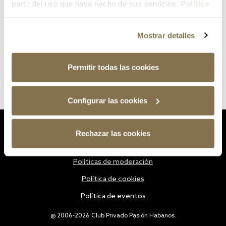
partir del uso que haya hecho de sus servicios.
Política
de cookies
Mostrar detalles
Permitir todas las cookies
Configurar las cookies
Estatutos
Rechazar las cookies
Política de privacidad
Políticas de moderación
Política de cookies
Política de eventos
@ 2006-2026 Club Privado Pasión Habanos.