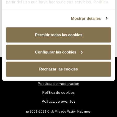
partir del uso que haya hecho de sus servicios.
Política
de cookies
Mostrar detalles
Permitir todas las cookies
Configurar las cookies
Estatutos
Rechazar las cookies
Política de privacidad
Políticas de moderación
Política de cookies
Política de eventos
@ 2006-2026 Club Privado Pasión Habanos.