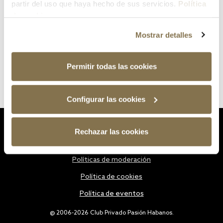
partir del uso que haya hecho de sus servicios.
Política
de cookies
Mostrar detalles
Permitir todas las cookies
Configurar las cookies
Estatutos
Rechazar las cookies
Política de privacidad
Políticas de moderación
Política de cookies
Política de eventos
@ 2006-2026 Club Privado Pasión Habanos.