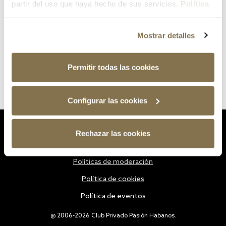
partir del uso que haya hecho de sus servicios.
Política
de cookies
Mostrar detalles
Permitir todas las cookies
Configurar las cookies
Estatutos
Rechazar las cookies
Política de privacidad
Políticas de moderación
Política de cookies
Política de eventos
@ 2006-2026 Club Privado Pasión Habanos.