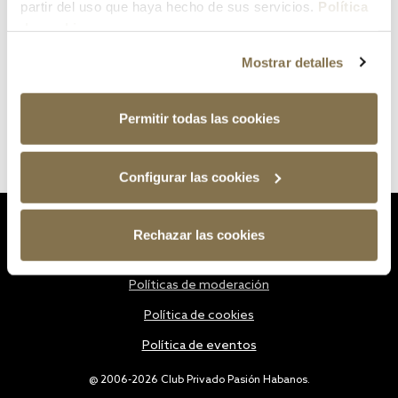
partir del uso que haya hecho de sus servicios.
Política
de cookies
Mostrar detalles
Permitir todas las cookies
Configurar las cookies
Estatutos
Rechazar las cookies
Política de privacidad
Políticas de moderación
Política de cookies
Política de eventos
@ 2006-2026 Club Privado Pasión Habanos.