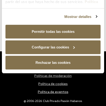
partir del uso que haya hecho de sus servicios.
Política
de cookies
Mostrar detalles
Permitir todas las cookies
Configurar las cookies
Estatutos
Rechazar las cookies
Política de privacidad
Políticas de moderación
Política de cookies
Política de eventos
@ 2006-2026 Club Privado Pasión Habanos.