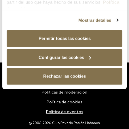
partir del uso que haya hecho de sus servicios.
Política
de cookies
Mostrar detalles
Permitir todas las cookies
Configurar las cookies
Estatutos
Rechazar las cookies
Política de privacidad
Políticas de moderación
Política de cookies
Política de eventos
@ 2006-2026 Club Privado Pasión Habanos.