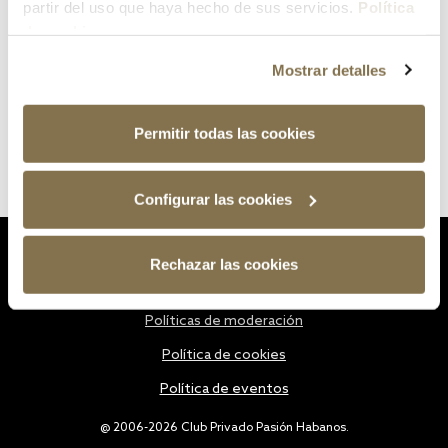
partir del uso que haya hecho de sus servicios.
Política
de cookies
Mostrar detalles
Permitir todas las cookies
Configurar las cookies
Estatutos
Rechazar las cookies
Política de privacidad
Políticas de moderación
Política de cookies
Política de eventos
@ 2006-2026 Club Privado Pasión Habanos.