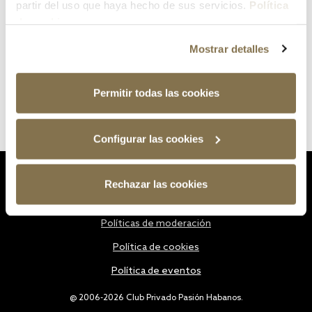
partir del uso que haya hecho de sus servicios.
Política
de cookies
Mostrar detalles
Permitir todas las cookies
Configurar las cookies
Estatutos
Rechazar las cookies
Política de privacidad
Políticas de moderación
Política de cookies
Política de eventos
@ 2006-2026 Club Privado Pasión Habanos.