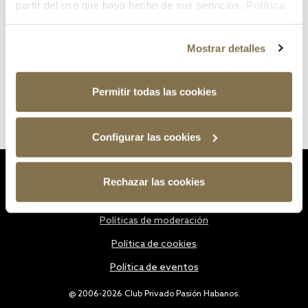
partir del uso que haya hecho de sus servicios.
Política
de cookies
Mostrar detalles
Permitir todas las cookies
Configurar las cookies
Estatutos
Rechazar las cookies
Política de privacidad
Políticas de moderación
Política de cookies
Política de eventos
@ 2006-2026 Club Privado Pasión Habanos.