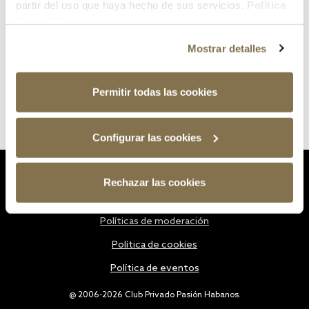
partir del uso que haya hecho de sus servicios.
Política
de cookies
Mostrar detalles
Permitir todas las cookies
Configurar las cookies
Estatutos
Rechazar las cookies
Política de privacidad
Políticas de moderación
Política de cookies
Política de eventos
@ 2006-2026 Club Privado Pasión Habanos.