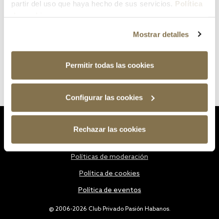
partir del uso que haya hecho de sus servicios.
Política
de cookies
Mostrar detalles
Permitir todas las cookies
Configurar las cookies
Estatutos
Rechazar las cookies
Política de privacidad
Políticas de moderación
Política de cookies
Política de eventos
@ 2006-2026 Club Privado Pasión Habanos.