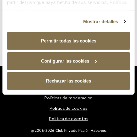
partir del uso que haya hecho de sus servicios.
Política
de cookies
Mostrar detalles
Permitir todas las cookies
Configurar las cookies
Estatutos
Rechazar las cookies
Política de privacidad
Políticas de moderación
Política de cookies
Política de eventos
@ 2006-2026 Club Privado Pasión Habanos.