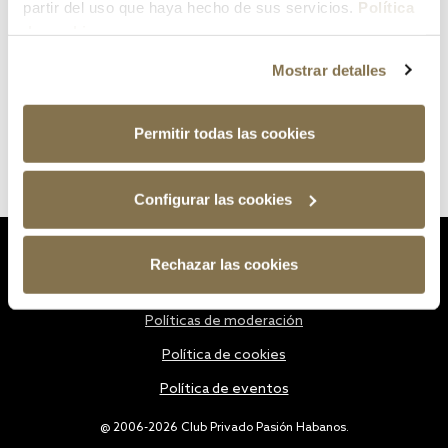
partir del uso que haya hecho de sus servicios.
Política
de cookies
Mostrar detalles
Permitir todas las cookies
Configurar las cookies
Estatutos
Rechazar las cookies
Política de privacidad
Políticas de moderación
Política de cookies
Política de eventos
@ 2006-2026 Club Privado Pasión Habanos.