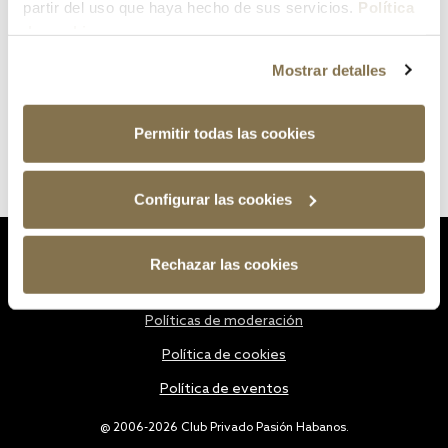
partir del uso que haya hecho de sus servicios.
Política
de cookies
Mostrar detalles
Permitir todas las cookies
Configurar las cookies
Estatutos
Rechazar las cookies
Política de privacidad
Políticas de moderación
Política de cookies
Política de eventos
@ 2006-2026 Club Privado Pasión Habanos.