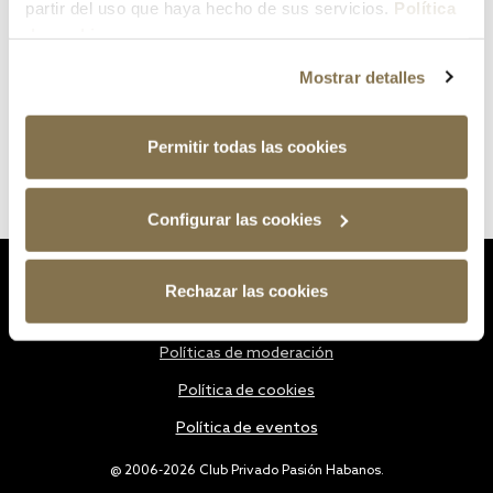
partir del uso que haya hecho de sus servicios.
Política
de cookies
Mostrar detalles
Permitir todas las cookies
Configurar las cookies
Estatutos
Rechazar las cookies
Política de privacidad
Políticas de moderación
Política de cookies
Política de eventos
@ 2006-2026 Club Privado Pasión Habanos.