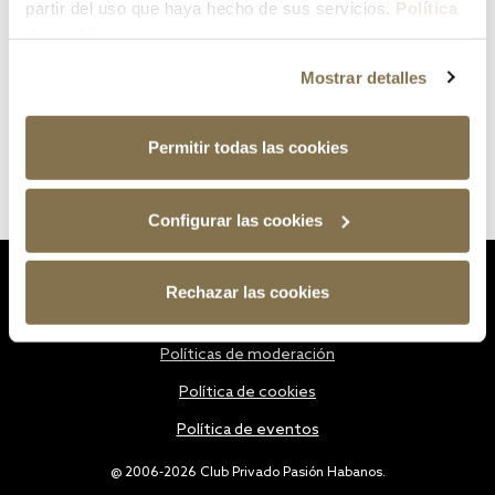
partir del uso que haya hecho de sus servicios.
Política
de cookies
Mostrar detalles
Permitir todas las cookies
Configurar las cookies
Estatutos
Rechazar las cookies
Política de privacidad
Políticas de moderación
Política de cookies
Política de eventos
@ 2006-2026 Club Privado Pasión Habanos.